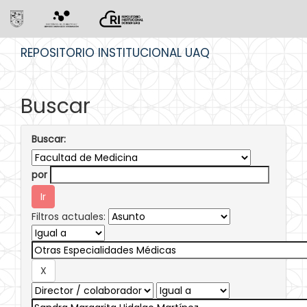
Skip
REPOSITORIO INSTITUCIONAL UAQ
navigation
Buscar
Buscar:
por
Filtros actuales: