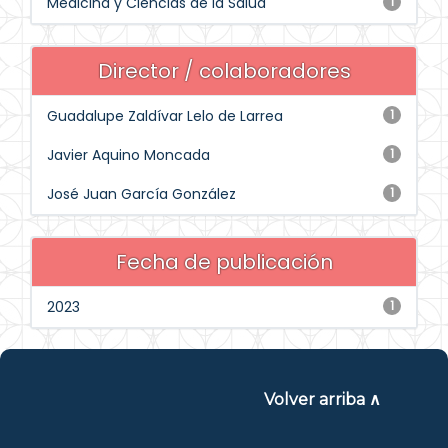
Medicina y Ciencias de la Salud
1
Director / colaboradores
Guadalupe Zaldívar Lelo de Larrea
1
Javier Aquino Moncada
1
José Juan García González
1
Fecha de publicación
2023
1
Volver arriba ∧