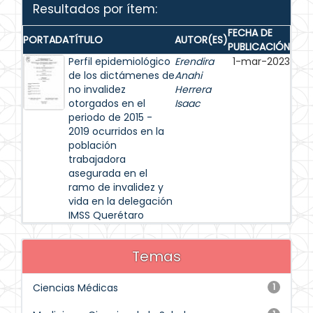
Resultados por ítem:
FECHA DE
PORTADA
TÍTULO
AUTOR(ES)
PUBLICACIÓN
Perfil epidemiológico
Erendira
1-mar-2023
de los dictámenes de
Anahi
no invalidez
Herrera
otorgados en el
Isaac
periodo de 2015 -
2019 ocurridos en la
población
trabajadora
asegurada en el
ramo de invalidez y
vida en la delegación
IMSS Querétaro
Temas
Ciencias Médicas
1