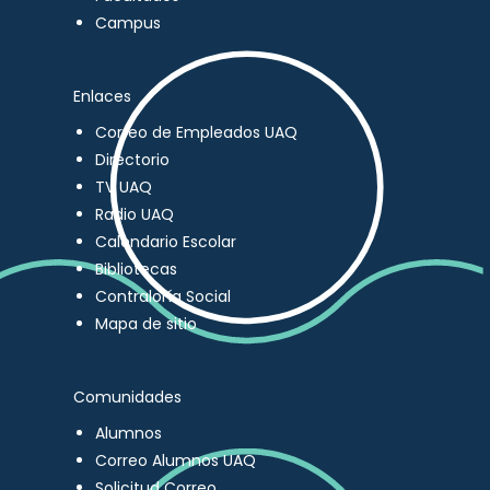
Campus
Enlaces
Correo de Empleados UAQ
Directorio
TV UAQ
Radio UAQ
Calendario Escolar
Bibliotecas
Contraloría Social
Mapa de sitio
Comunidades
Alumnos
Correo Alumnos UAQ
Solicitud Correo