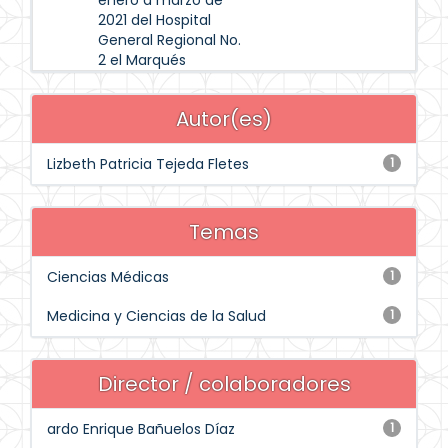
enero a marzo de
2021 del Hospital
General Regional No.
2 el Marqués
Autor(es)
Lizbeth Patricia Tejeda Fletes
1
Temas
Ciencias Médicas
1
Medicina y Ciencias de la Salud
1
Director / colaboradores
ardo Enrique Bañuelos Díaz
1