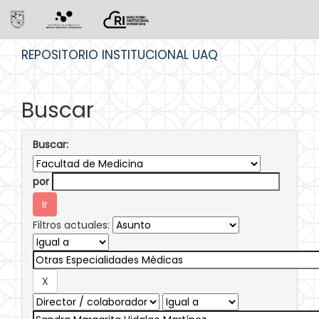
Skip
REPOSITORIO INSTITUCIONAL UAQ
navigation
Buscar
Buscar:
por
Filtros actuales: