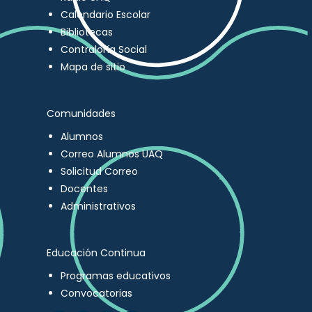
Calendario Escolar
Bibliotecas
Contraloría Social
Mapa de sitio
Comunidades
Alumnos
Correo Alumnos UAQ
Solicitud Correo
Docentes
Administrativos
Educación Continua
Programas educativos
Convocatorias