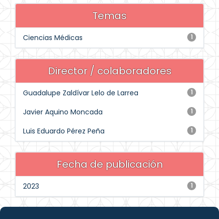
Temas
Ciencias Médicas
1
Director / colaboradores
Guadalupe Zaldívar Lelo de Larrea
1
Javier Aquino Moncada
1
Luis Eduardo Pérez Peña
1
Fecha de publicación
2023
1