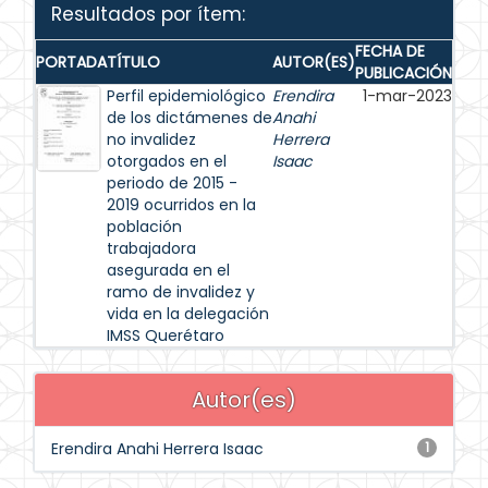
Resultados por ítem:
FECHA DE
PORTADA
TÍTULO
AUTOR(ES)
PUBLICACIÓN
Perfil epidemiológico
Erendira
1-mar-2023
de los dictámenes de
Anahi
no invalidez
Herrera
otorgados en el
Isaac
periodo de 2015 -
2019 ocurridos en la
población
trabajadora
asegurada en el
ramo de invalidez y
vida en la delegación
IMSS Querétaro
Autor(es)
Erendira Anahi Herrera Isaac
1