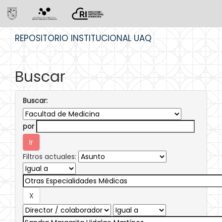
Skip
REPOSITORIO INSTITUCIONAL UAQ
navigation
Buscar
Buscar:
por
Filtros actuales: