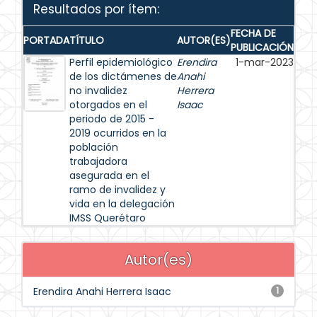
Resultados por ítem:
FECHA DE
PORTADA
TÍTULO
AUTOR(ES)
PUBLICACIÓN
Perfil epidemiológico
Erendira
1-mar-2023
de los dictámenes de
Anahi
no invalidez
Herrera
otorgados en el
Isaac
periodo de 2015 -
2019 ocurridos en la
población
trabajadora
asegurada en el
ramo de invalidez y
vida en la delegación
IMSS Querétaro
Autor(es)
Erendira Anahi Herrera Isaac
1