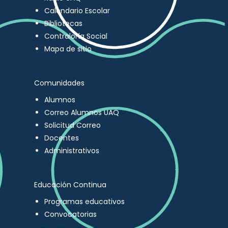
Calendario Escolar
Bibliotecas
Contraloría Social
Mapa de sitio
Comunidades
Alumnos
Correo Alumnos UAQ
Solicitud Correo
Docentes
Administrativos
Educación Continua
Programas educativos
Convocatorias