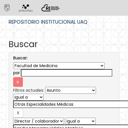
Skip
REPOSITORIO INSTITUCIONAL UAQ
navigation
Buscar
Buscar:
por
Filtros actuales: