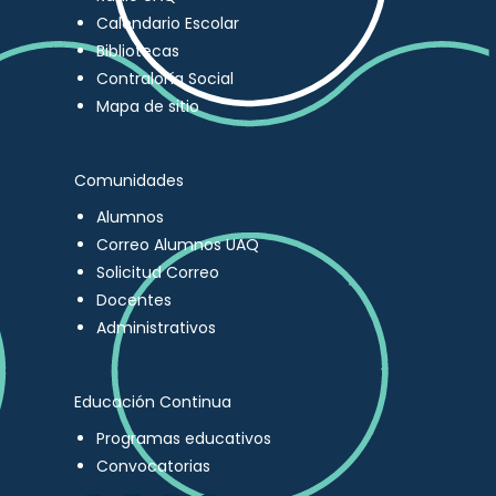
Calendario Escolar
Bibliotecas
Contraloría Social
Mapa de sitio
Comunidades
Alumnos
Correo Alumnos UAQ
Solicitud Correo
Docentes
Administrativos
Educación Continua
Programas educativos
Convocatorias