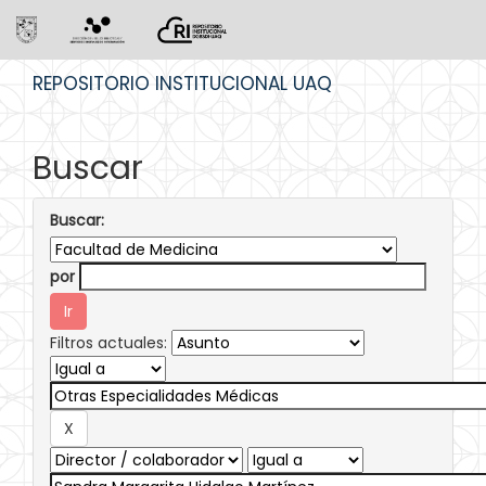
Skip
REPOSITORIO INSTITUCIONAL UAQ
navigation
Buscar
Buscar:
por
Filtros actuales: