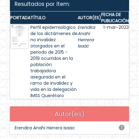
Resultados por ítem:
FECHA DE
PORTADA
TÍTULO
AUTOR(ES)
PUBLICACIÓN
Perfil epidemiológico
Erendira
1-mar-2023
de los dictámenes de
Anahi
no invalidez
Herrera
otorgados en el
Isaac
periodo de 2015 -
2019 ocurridos en la
población
trabajadora
asegurada en el
ramo de invalidez y
vida en la delegación
IMSS Querétaro
Autor(es)
Erendira Anahi Herrera Isaac
1