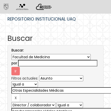
Skip
REPOSITORIO INSTITUCIONAL UAQ
navigation
Buscar
Buscar:
por
Filtros actuales: