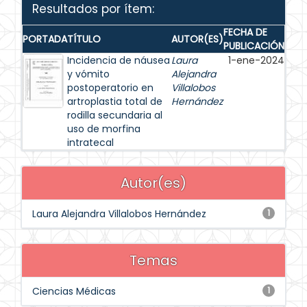
Resultados por ítem:
FECHA DE
PORTADA
TÍTULO
AUTOR(ES)
PUBLICACIÓN
Incidencia de náusea
Laura
1-ene-2024
y vómito
Alejandra
postoperatorio en
Villalobos
artroplastia total de
Hernández
rodilla secundaria al
uso de morfina
intratecal
Autor(es)
Laura Alejandra Villalobos Hernández
1
Temas
Ciencias Médicas
1