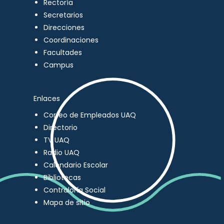
Rectoría
Secretarios
Direcciones
Coordinaciones
Facultades
Campus
Enlaces
Correo de Empleados UAQ
Directorio
TV UAQ
Radio UAQ
Calendario Escolar
Bibliotecas
Contraloría Social
Mapa de sitio