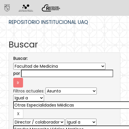
Skip
REPOSITORIO INSTITUCIONAL UAQ
navigation
Buscar
Buscar:
por
Filtros actuales: