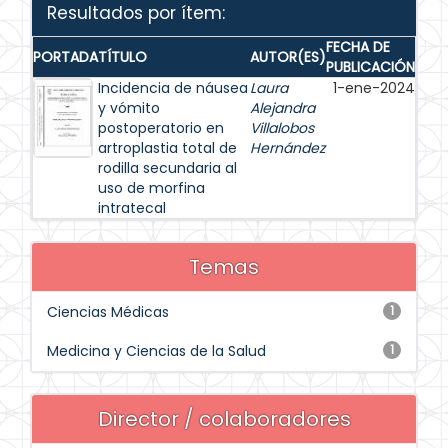
Resultados por ítem:
FECHA DE
PORTADA
TÍTULO
AUTOR(ES)
PUBLICACIÓN
Incidencia de náusea
Laura
1-ene-2024
y vómito
Alejandra
postoperatorio en
Villalobos
artroplastia total de
Hernández
rodilla secundaria al
uso de morfina
intratecal
Temas
Ciencias Médicas
1
Medicina y Ciencias de la Salud
1
Director / colaboradores