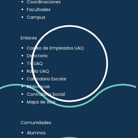
Coordinaciones
Facultades
Campus
Enlaces
Correo de Empleados UAQ
Directorio
TV UAQ
Radio UAQ
Calendario Escolar
Bibliotecas
Contraloría Social
Mapa de sitio
Comunidades
Alumnos