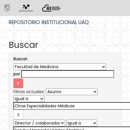
Skip
REPOSITORIO INSTITUCIONAL UAQ
navigation
Buscar
Buscar:
por
Filtros actuales: