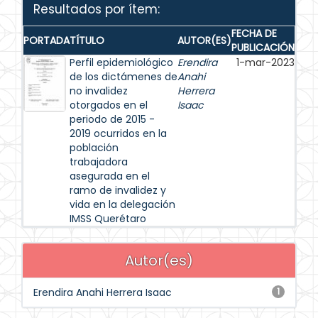
Resultados por ítem:
FECHA DE
PORTADA
TÍTULO
AUTOR(ES)
PUBLICACIÓN
Perfil epidemiológico
Erendira
1-mar-2023
de los dictámenes de
Anahi
no invalidez
Herrera
otorgados en el
Isaac
periodo de 2015 -
2019 ocurridos en la
población
trabajadora
asegurada en el
ramo de invalidez y
vida en la delegación
IMSS Querétaro
Autor(es)
Erendira Anahi Herrera Isaac
1