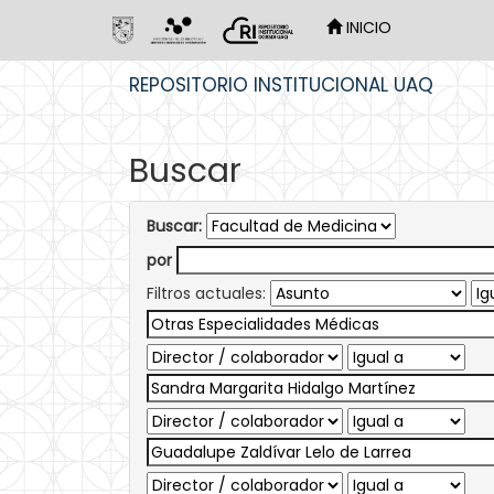
INICIO
Skip
REPOSITORIO INSTITUCIONAL UAQ
navigation
Buscar
Buscar:
por
Filtros actuales: