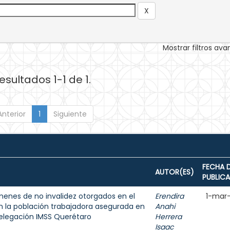
Mostrar filtros av
esultados 1-1 de 1.
Anterior
1
Siguiente
FECHA 
AUTOR(ES)
PUBLIC
ámenes de no invalidez otorgados en el
Erendira
1-mar
en la población trabajadora asegurada en
Anahi
 delegación IMSS Querétaro
Herrera
Isaac