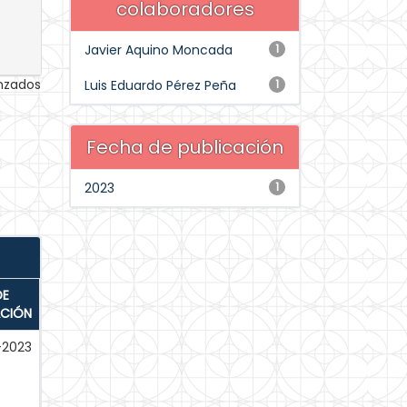
colaboradores
Javier Aquino Moncada
1
anzados
Luis Eduardo Pérez Peña
1
Fecha de publicación
2023
1
DE
ACIÓN
-2023