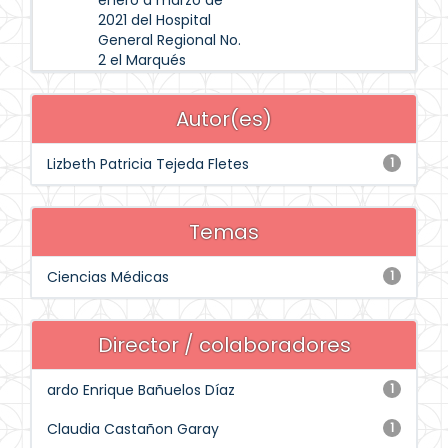
enero a marzo de
2021 del Hospital
General Regional No.
2 el Marqués
Autor(es)
Lizbeth Patricia Tejeda Fletes
1
Temas
Ciencias Médicas
1
Director / colaboradores
ardo Enrique Bañuelos Díaz
1
Claudia Castañon Garay
1