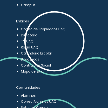
Campus
Enlaces
Correo de Empleados UAQ
Directorio
TV UAQ
Radio UAQ
Calendario Escolar
Bibliotecas
Contraloría Social
Mapa de sitio
Comunidades
Alumnos
Correo Alumnos UAQ
Solicitud Correo