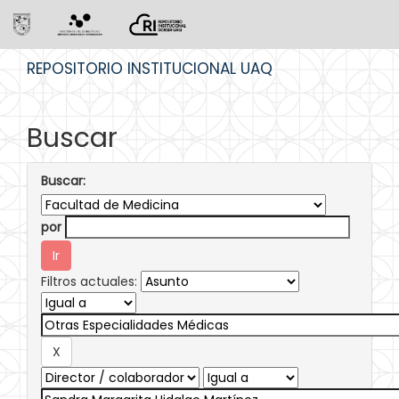
Skip
REPOSITORIO INSTITUCIONAL UAQ
navigation
Buscar
Buscar:
por
Filtros actuales: