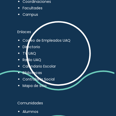
Coordinaciones
Facultades
Campus
Enlaces
Correo de Empleados UAQ
Directorio
TV UAQ
Radio UAQ
Calendario Escolar
Bibliotecas
Contraloría Social
Mapa de sitio
Comunidades
Alumnos