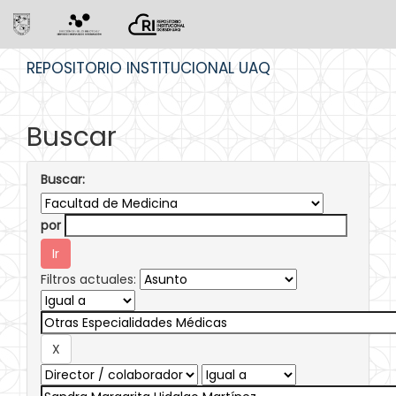
Skip
REPOSITORIO INSTITUCIONAL UAQ
navigation
Buscar
Buscar:
por
Filtros actuales: