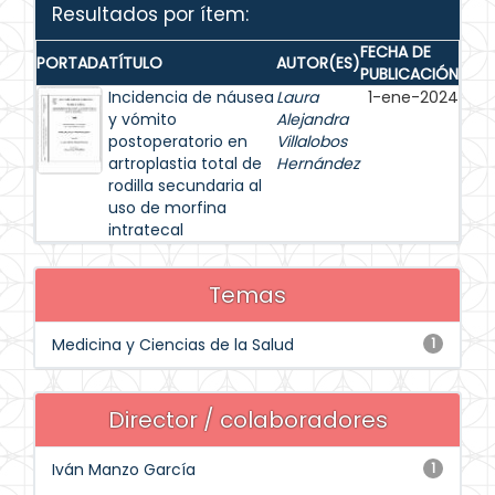
Resultados por ítem:
FECHA DE
PORTADA
TÍTULO
AUTOR(ES)
PUBLICACIÓN
Incidencia de náusea
Laura
1-ene-2024
y vómito
Alejandra
postoperatorio en
Villalobos
artroplastia total de
Hernández
rodilla secundaria al
uso de morfina
intratecal
Temas
Medicina y Ciencias de la Salud
1
Director / colaboradores
Iván Manzo García
1