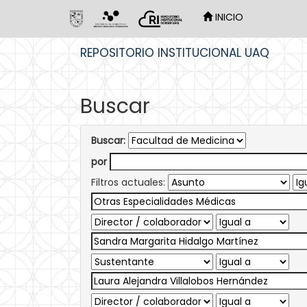
INICIO
Skip
REPOSITORIO INSTITUCIONAL UAQ
navigation
Buscar
Buscar:
por
Filtros actuales: