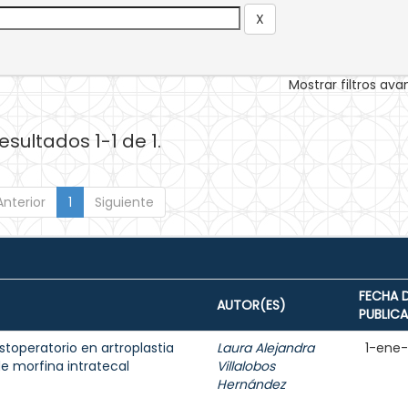
Mostrar filtros av
esultados 1-1 de 1.
Anterior
1
Siguiente
FECHA 
AUTOR(ES)
PUBLIC
toperatorio en artroplastia
Laura Alejandra
1-ene
de morfina intratecal
Villalobos
Hernández