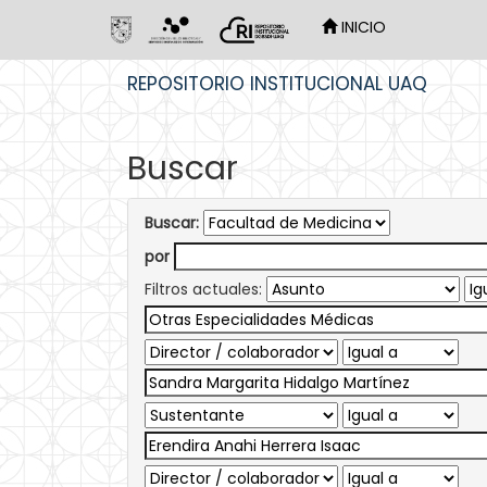
INICIO
Skip
REPOSITORIO INSTITUCIONAL UAQ
navigation
Buscar
Buscar:
por
Filtros actuales: