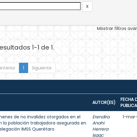
Mostrar filtros av
esultados 1-1 de 1.
Anterior
1
Siguiente
FECHA 
AUTOR(ES)
PUBLIC
ámenes de no invalidez otorgados en el
Erendira
1-mar
en la población trabajadora asegurada en
Anahi
 delegación IMSS Querétaro
Herrera
Isaac