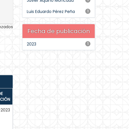
Javier Aquino Moncada
Luis Eduardo Pérez Peña
1
anzados
Fecha de publicación
2023
1
DE
ACIÓN
-2023