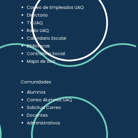
Correo de Empleados UAQ
Directorio
TV UAQ
Radio UAQ
Calendario Escolar
Bibliotecas
Contraloría Social
Mapa de sitio
Comunidades
Alumnos
Correo Alumnos UAQ
Solicitud Correo
Docentes
Administrativos