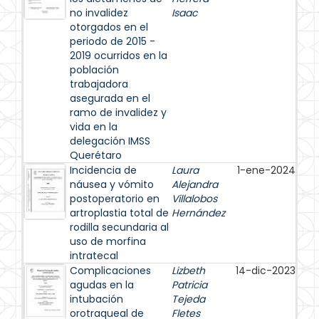
no invalidez
Isaac
otorgados en el
periodo de 2015 -
2019 ocurridos en la
población
trabajadora
asegurada en el
ramo de invalidez y
vida en la
delegación IMSS
Querétaro
Incidencia de
Laura
1-ene-2024
náusea y vómito
Alejandra
postoperatorio en
Villalobos
artroplastia total de
Hernández
rodilla secundaria al
uso de morfina
intratecal
Complicaciones
Lizbeth
14-dic-2023
agudas en la
Patricia
intubación
Tejeda
orotraqueal de
Fletes