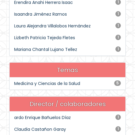
Erendira Anahi Herrera Isaac
1
Isaandra Jiménez Ramos
1
Laura Alejandra Villalobos Hernández
1
Lizbeth Patricia Tejeda Fletes
1
Mariana Chantal Lujano Tellez
1
Temas
Medicina y Ciencias de la Salud
5
Director / colaboradores
ardo Enrique Bañuelos Díaz
1
Claudia Castañon Garay
1