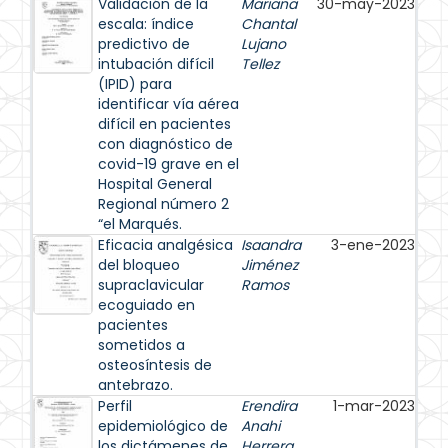
Validación de la
Mariana
30-may-2023
escala: índice
Chantal
predictivo de
Lujano
intubación difícil
Tellez
(IPID) para
identificar vía aérea
difícil en pacientes
con diagnóstico de
covid-19 grave en el
Hospital General
Regional número 2
“el Marqués.
Eficacia analgésica
Isaandra
3-ene-2023
del bloqueo
Jiménez
supraclavicular
Ramos
ecoguiado en
pacientes
sometidos a
osteosíntesis de
antebrazo.
Perfil
Erendira
1-mar-2023
epidemiológico de
Anahi
los dictámenes de
Herrera