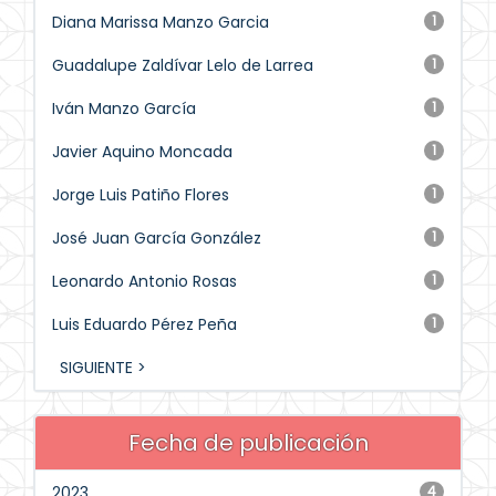
Diana Marissa Manzo Garcia
1
Guadalupe Zaldívar Lelo de Larrea
1
Iván Manzo García
1
Javier Aquino Moncada
1
Jorge Luis Patiño Flores
1
José Juan García González
1
Leonardo Antonio Rosas
1
Luis Eduardo Pérez Peña
1
SIGUIENTE >
Fecha de publicación
2023
4