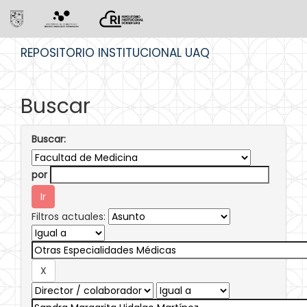
Skip
REPOSITORIO INSTITUCIONAL UAQ
navigation
Buscar
Buscar:
por
Filtros actuales: