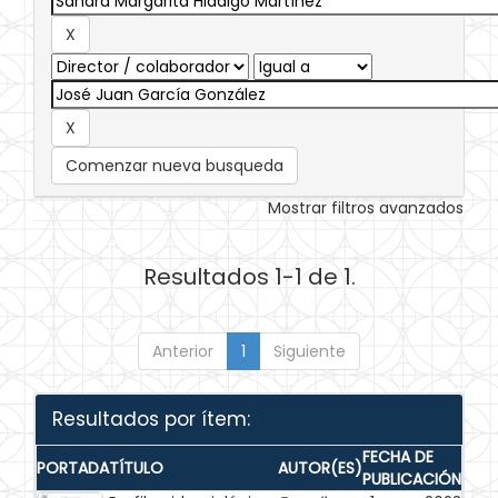
Comenzar nueva busqueda
Mostrar filtros avanzados
Resultados 1-1 de 1.
Anterior
1
Siguiente
Resultados por ítem:
FECHA DE
PORTADA
TÍTULO
AUTOR(ES)
PUBLICACIÓN