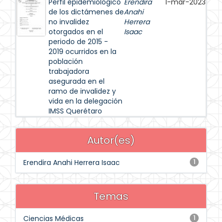
Perfil epidemiológico
Erendira
1-mar-2023
de los dictámenes de
Anahi
no invalidez
Herrera
otorgados en el
Isaac
periodo de 2015 -
2019 ocurridos en la
población
trabajadora
asegurada en el
ramo de invalidez y
vida en la delegación
IMSS Querétaro
Autor(es)
Erendira Anahi Herrera Isaac
1
Temas
Ciencias Médicas
1