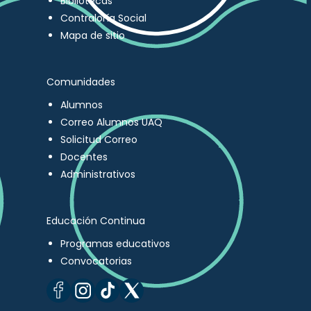
Bibliotecas
Contraloría Social
Mapa de sitio
Comunidades
Alumnos
Correo Alumnos UAQ
Solicitud Correo
Docentes
Administrativos
Educación Continua
Programas educativos
Convocatorias