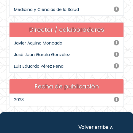
Medicina y Ciencias de la Salud
1
Director / colaboradores
Javier Aquino Moncada
1
José Juan García González
1
Luis Eduardo Pérez Peña
1
Fecha de publicación
2023
1
Volver arriba ∧