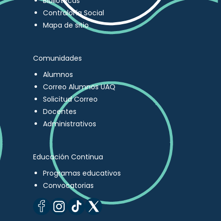
Bibliotecas
Contraloría Social
Mapa de sitio
Comunidades
Alumnos
Correo Alumnos UAQ
Solicitud Correo
Docentes
Administrativos
Educación Continua
Programas educativos
Convocatorias