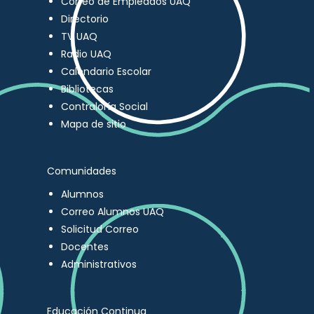
Correo de Empleados UAQ
Directorio
TV UAQ
Radio UAQ
Calendario Escolar
Bibliotecas
Contraloría Social
Mapa de sitio
Comunidades
Alumnos
Correo Alumnos UAQ
Solicitud Correo
Docentes
Administrativos
Educación Continua