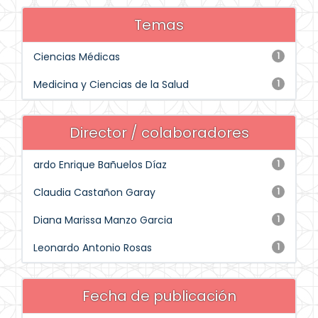
Temas
Ciencias Médicas
1
Medicina y Ciencias de la Salud
1
Director / colaboradores
ardo Enrique Bañuelos Díaz
1
Claudia Castañon Garay
1
Diana Marissa Manzo Garcia
1
Leonardo Antonio Rosas
1
Fecha de publicación