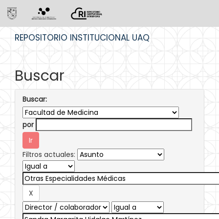
Skip
REPOSITORIO INSTITUCIONAL UAQ
navigation
Buscar
Buscar:
por
Filtros actuales: