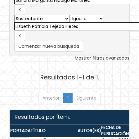
Comenzar nueva busqueda
Mostrar filtros avanzados
Resultados 1-1 de 1.
Anterior
1
Siguiente
Resultados por ítem:
FECHA DE
PORTADA
TÍTULO
AUTOR(ES)
PUBLICACIÓN