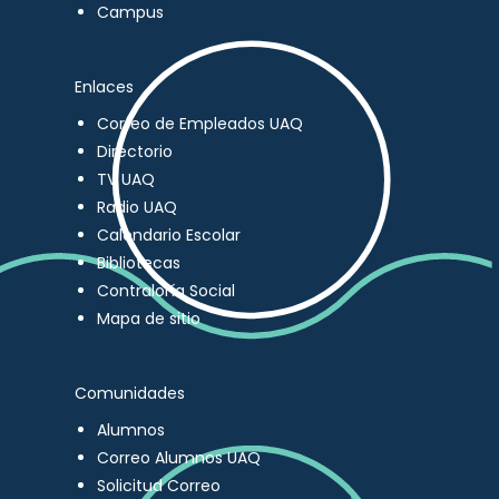
Campus
Enlaces
Correo de Empleados UAQ
Directorio
TV UAQ
Radio UAQ
Calendario Escolar
Bibliotecas
Contraloría Social
Mapa de sitio
Comunidades
Alumnos
Correo Alumnos UAQ
Solicitud Correo