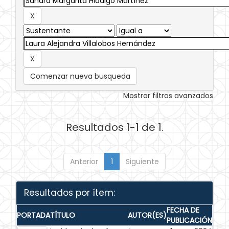
Comenzar nueva busqueda
Mostrar filtros avanzados
Resultados 1-1 de 1.
Anterior
1
Siguiente
Resultados por ítem:
FECHA DE
PORTADA
TÍTULO
AUTOR(ES)
PUBLICACIÓN