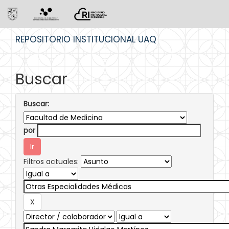
Skip
REPOSITORIO INSTITUCIONAL UAQ
navigation
Buscar
Buscar:
por
Filtros actuales: