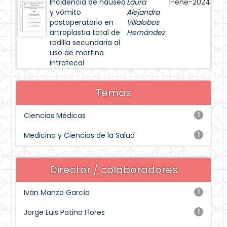
Incidencia de náusea
Laura
1-ene-2024
y vómito
Alejandra
postoperatorio en
Villalobos
artroplastia total de
Hernández
rodilla secundaria al
uso de morfina
intratecal
Temas
Ciencias Médicas
1
Medicina y Ciencias de la Salud
1
Director / colaboradores
Iván Manzo García
1
Jorge Luis Patiño Flores
1