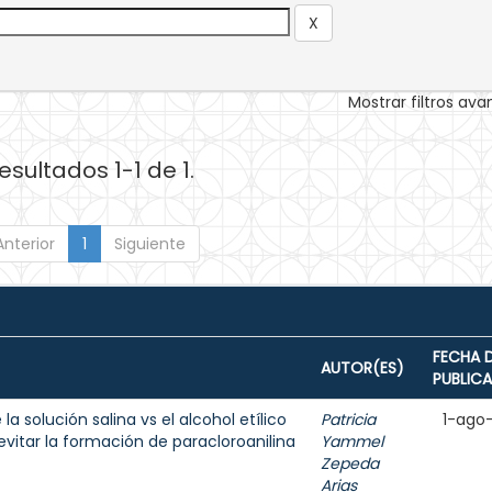
Mostrar filtros av
esultados 1-1 de 1.
Anterior
1
Siguiente
FECHA 
AUTOR(ES)
PUBLIC
a solución salina vs el alcohol etílico
Patricia
1-ago
evitar la formación de paracloroanilina
Yammel
Zepeda
Arias