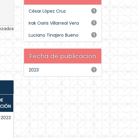
César López Cruz
1
Irak Osiris Villarreal Vera
1
anzados
Luciano Tinajero Bueno
1
Fecha de publicación
2023
1
DE
ACIÓN
-2023