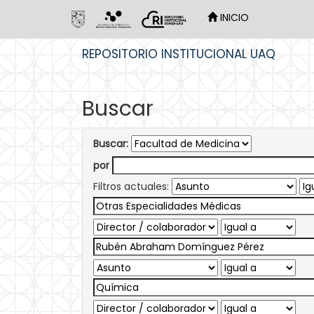
INICIO
Skip
REPOSITORIO INSTITUCIONAL UAQ
navigation
Buscar
Buscar:
por
Filtros actuales: