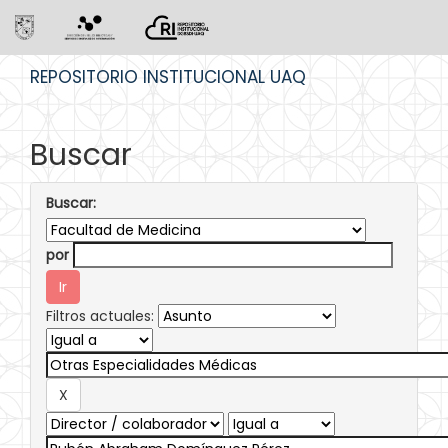
Skip
REPOSITORIO INSTITUCIONAL UAQ
navigation
Buscar
Buscar:
por
Filtros actuales: