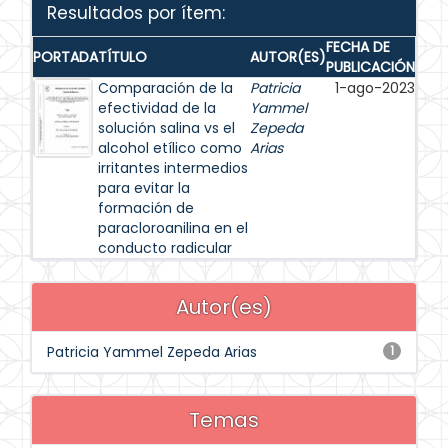
Resultados por ítem:
FECHA DE
PORTADA
TÍTULO
AUTOR(ES)
PUBLICACIÓN
Comparación de la
Patricia
1-ago-2023
efectividad de la
Yammel
solución salina vs el
Zepeda
alcohol etílico como
Arias
irritantes intermedios
para evitar la
formación de
paracloroanilina en el
conducto radicular
Autor(es)
Patricia Yammel Zepeda Arias
1
Temas