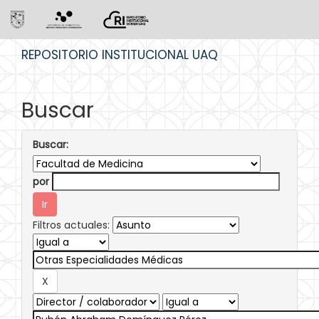
Skip
REPOSITORIO INSTITUCIONAL UAQ
navigation
Buscar
Buscar:
por
Filtros actuales: