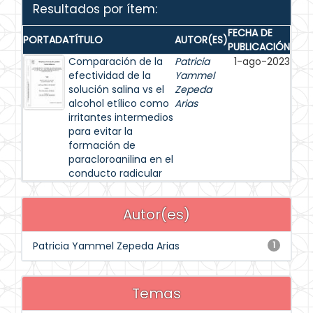
Resultados por ítem:
FECHA DE
PORTADA
TÍTULO
AUTOR(ES)
PUBLICACIÓN
Comparación de la
Patricia
1-ago-2023
efectividad de la
Yammel
solución salina vs el
Zepeda
alcohol etílico como
Arias
irritantes intermedios
para evitar la
formación de
paracloroanilina en el
conducto radicular
Autor(es)
Patricia Yammel Zepeda Arias
1
Temas