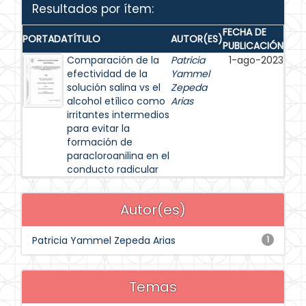
Resultados por ítem:
FECHA DE
PORTADA
TÍTULO
AUTOR(ES)
PUBLICACIÓN
Comparación de la
Patricia
1-ago-2023
efectividad de la
Yammel
solución salina vs el
Zepeda
alcohol etílico como
Arias
irritantes intermedios
para evitar la
formación de
paracloroanilina en el
conducto radicular
Autor(es)
Patricia Yammel Zepeda Arias
1
Temas