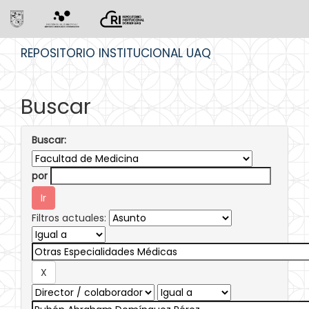
Skip
REPOSITORIO INSTITUCIONAL UAQ
navigation
Buscar
Buscar:
por
Filtros actuales: