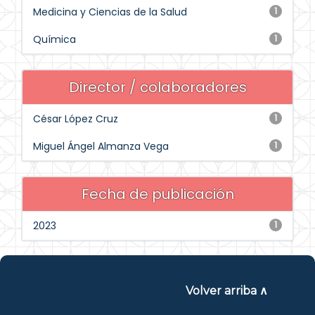
Medicina y Ciencias de la Salud
1
Química
1
Director / colaboradores
César López Cruz
1
Miguel Ángel Almanza Vega
1
Fecha de publicación
2023
1
Volver arriba ∧