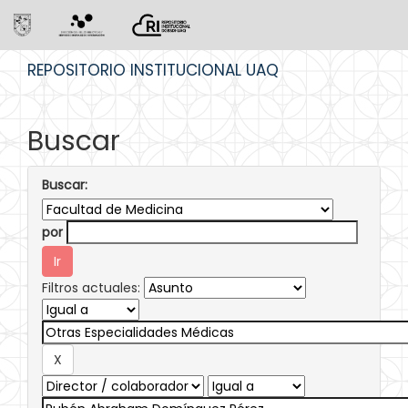
Skip
REPOSITORIO INSTITUCIONAL UAQ
navigation
Buscar
Buscar:
por
Filtros actuales: