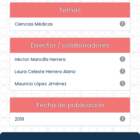
Temas
Ciencias Médicas
1
Director / colaboradores
Héctor Mancilla Herrera
1
Laura Celeste Herrera Alaniz
1
Mauricio López Jiménez
1
Fecha de publicación
2019
1