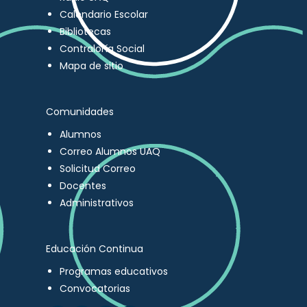
Calendario Escolar
Bibliotecas
Contraloría Social
Mapa de sitio
Comunidades
Alumnos
Correo Alumnos UAQ
Solicitud Correo
Docentes
Administrativos
Educación Continua
Programas educativos
Convocatorias