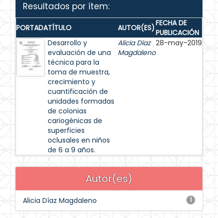
Resultados por ítem:
FECHA DE
PORTADA
TÍTULO
AUTOR(ES)
PUBLICACIÓN
Desarrollo y
Alicia Díaz
28-may-2019
evaluación de una
Magdaleno
técnica para la
toma de muestra,
crecimiento y
cuantificación de
unidades formadas
de colonias
cariogénicas de
superficies
oclusales en niños
de 6 a 9 años.
Autor(es)
Alicia Díaz Magdaleno
1