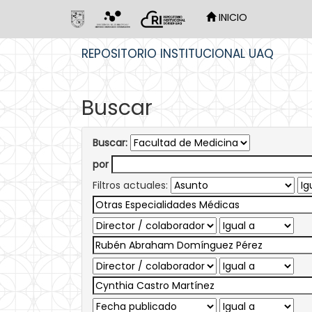
INICIO
Skip
REPOSITORIO INSTITUCIONAL UAQ
navigation
Buscar
Buscar:
por
Filtros actuales: