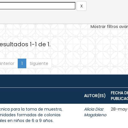
Mostrar filtros av
esultados 1-1 de 1.
Anterior
1
Siguiente
FECHA D
AUTOR(ES)
PUBLICA
écnica para la toma de muestra,
Alicia Díaz
28-may
unidades formadas de colonias
Magdaleno
les en niños de 6 a 9 años.