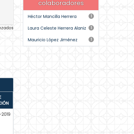
colaboradores
Héctor Mancilla Herrera
1
anzados
Laura Celeste Herrera Alaniz
1
Mauricio López Jiménez
1
E
CIÓN
-2019