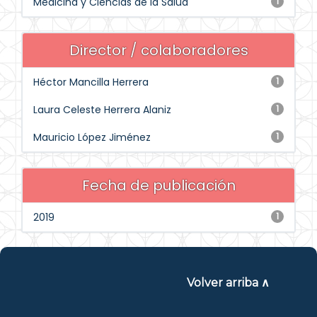
Medicina y Ciencias de la Salud
1
Director / colaboradores
Héctor Mancilla Herrera
1
Laura Celeste Herrera Alaniz
1
Mauricio López Jiménez
1
Fecha de publicación
2019
1
Volver arriba ∧