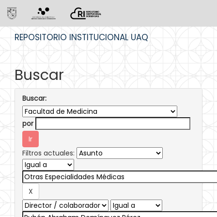
Skip
REPOSITORIO INSTITUCIONAL UAQ
navigation
Buscar
Buscar:
por
Filtros actuales: