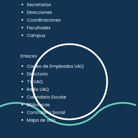
Secretarios
Direcciones
Coordinaciones
Facultades
Campus
Enlaces
Correo de Empleados UAQ
Directorio
TV UAQ
Radio UAQ
Calendario Escolar
Bibliotecas
Contraloría Social
Mapa de sitio