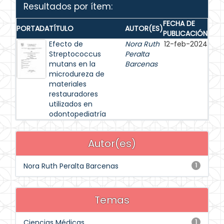
Resultados por ítem:
FECHA DE
PORTADA
TÍTULO
AUTOR(ES)
PUBLICACIÓN
Efecto de
Nora Ruth
12-feb-2024
Streptococcus
Peralta
mutans en la
Barcenas
microdureza de
materiales
restauradores
utilizados en
odontopediatría
Autor(es)
Nora Ruth Peralta Barcenas
1
Temas
Ciencias Médicas
1