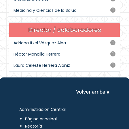
Medicina y Ciencias de la Salud
1
Director / colaboradores
Adriana Itzel Vázquez Alba
1
Héctor Mancilla Herrera
1
Laura Celeste Herrera Alaníz
1
Volver arriba ∧
Administración Central
Página principal
Rectoría