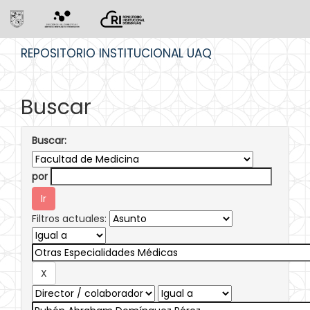
Skip
REPOSITORIO INSTITUCIONAL UAQ
navigation
Buscar
Buscar:
por
Filtros actuales: