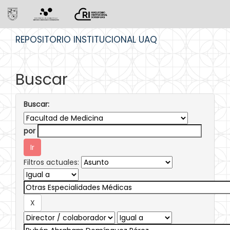
Skip
REPOSITORIO INSTITUCIONAL UAQ
navigation
Buscar
Buscar:
por
Filtros actuales: