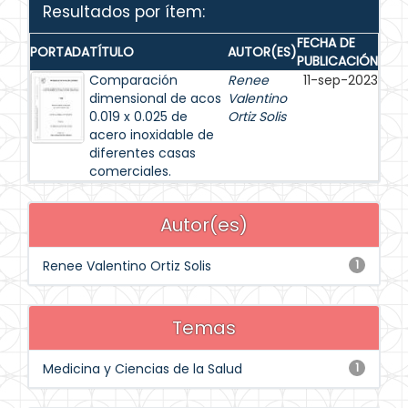
Resultados por ítem:
FECHA DE
PORTADA
TÍTULO
AUTOR(ES)
PUBLICACIÓN
Comparación
Renee
11-sep-2023
dimensional de acos
Valentino
0.019 x 0.025 de
Ortiz Solis
acero inoxidable de
diferentes casas
comerciales.
Autor(es)
Renee Valentino Ortiz Solis
1
Temas
Medicina y Ciencias de la Salud
1