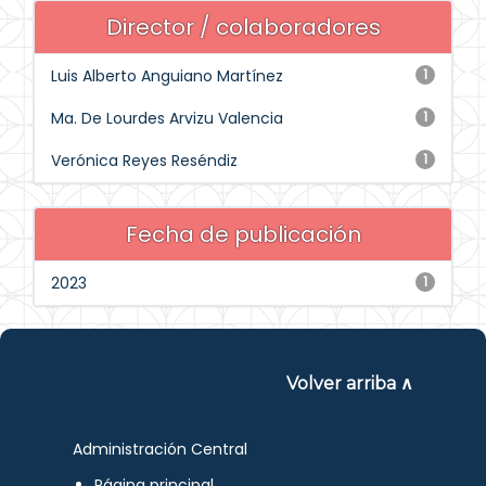
Director / colaboradores
Luis Alberto Anguiano Martínez
1
Ma. De Lourdes Arvizu Valencia
1
Verónica Reyes Reséndiz
1
Fecha de publicación
2023
1
Volver arriba ∧
Administración Central
Página principal