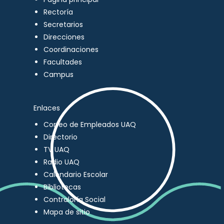
Rectoría
Secretarios
Direcciones
Coordinaciones
Facultades
Campus
Enlaces
Correo de Empleados UAQ
Directorio
TV UAQ
Radio UAQ
Calendario Escolar
Bibliotecas
Contraloría Social
Mapa de sitio