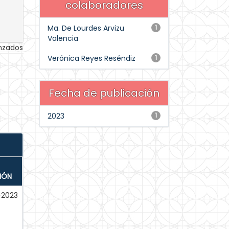
colaboradores
Ma. De Lourdes Arvizu
1
Valencia
anzados
Verónica Reyes Reséndiz
1
Fecha de publicación
2023
1
IÓN
-2023