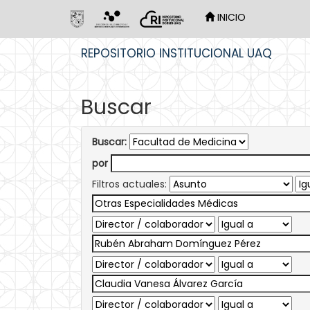
INICIO
Skip
REPOSITORIO INSTITUCIONAL UAQ
navigation
Buscar
Buscar:
por
Filtros actuales: