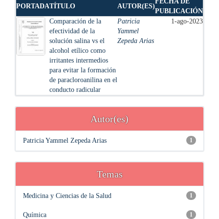
FECHA DE
PORTADA
TÍTULO
AUTOR(ES)
PUBLICACIÓN
Comparación de la
Patricia
1-ago-2023
efectividad de la
Yammel
solución salina vs el
Zepeda Arias
alcohol etílico como
irritantes intermedios
para evitar la formación
de paracloroanilina en el
conducto radicular
Autor(es)
Patricia Yammel Zepeda Arias
1
Temas
Medicina y Ciencias de la Salud
1
Química
1