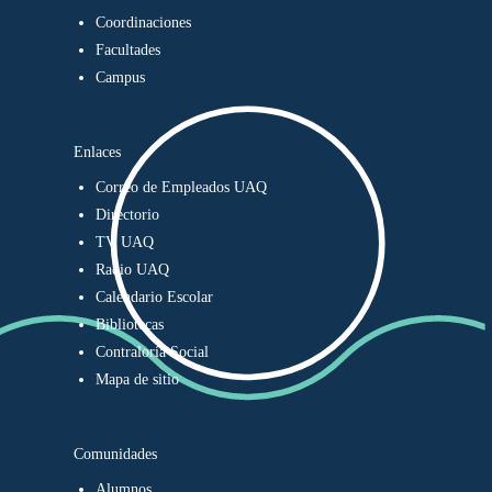
Coordinaciones
Facultades
Campus
Enlaces
Correo de Empleados UAQ
Directorio
TV UAQ
Radio UAQ
Calendario Escolar
Bibliotecas
Contraloría Social
Mapa de sitio
Comunidades
Alumnos