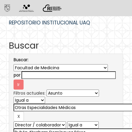
Skip
REPOSITORIO INSTITUCIONAL UAQ
navigation
Buscar
Buscar:
por
Filtros actuales: