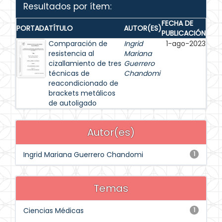
Resultados por ítem:
FECHA DE
PORTADA
TÍTULO
AUTOR(ES)
PUBLICACIÓN
Comparación de
Ingrid
1-ago-2023
resistencia al
Mariana
cizallamiento de tres
Guerrero
técnicas de
Chandomi
reacondicionado de
brackets metálicos
de autoligado
Autor(es)
Ingrid Mariana Guerrero Chandomi
1
Temas
Ciencias Médicas
1