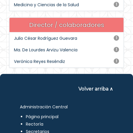
Medicina y Ciencias de la Salud
1
Director / colaboradores
Julio César Rodríguez Guevara
1
Ma. De Lourdes Arvizu Valencia
1
Verónica Reyes Reséndiz
1
Volver arriba ∧
Administración Central
Página principal
Rectoría
Secretarios