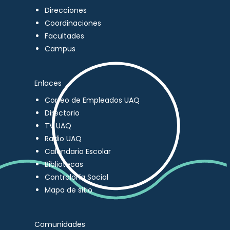
Direcciones
Coordinaciones
Facultades
Campus
Enlaces
Correo de Empleados UAQ
Directorio
TV UAQ
Radio UAQ
Calendario Escolar
Bibliotecas
Contraloría Social
Mapa de sitio
Comunidades