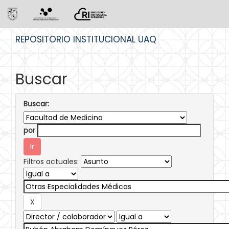
Skip
REPOSITORIO INSTITUCIONAL UAQ
navigation
Buscar
Buscar:
por
Filtros actuales: