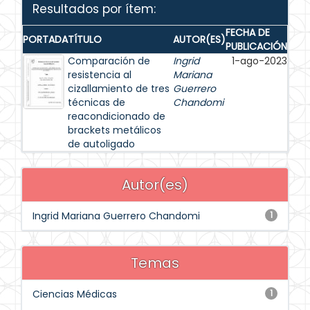
Resultados por ítem:
FECHA DE
PORTADA
TÍTULO
AUTOR(ES)
PUBLICACIÓN
Comparación de
Ingrid
1-ago-2023
resistencia al
Mariana
cizallamiento de tres
Guerrero
técnicas de
Chandomi
reacondicionado de
brackets metálicos
de autoligado
Autor(es)
Ingrid Mariana Guerrero Chandomi
1
Temas
Ciencias Médicas
1