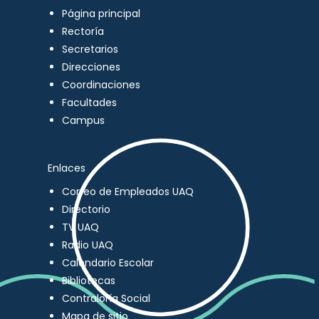
Página principal
Rectoría
Secretarios
Direcciones
Coordinaciones
Facultades
Campus
Enlaces
Correo de Empleados UAQ
Directorio
TV UAQ
Radio UAQ
Calendario Escolar
Bibliotecas
Contraloría Social
Mapa de sitio