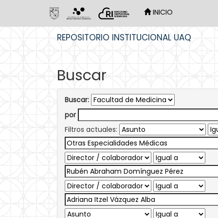
INICIO
Skip
REPOSITORIO INSTITUCIONAL UAQ
navigation
Buscar
Buscar:
por
Filtros actuales: