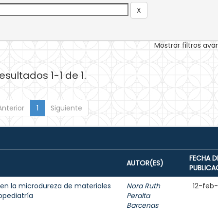
Mostrar filtros av
esultados 1-1 de 1.
Anterior
1
Siguiente
FECHA D
AUTOR(ES)
PUBLICA
en la microdureza de materiales
Nora Ruth
12-feb
opediatría
Peralta
Barcenas