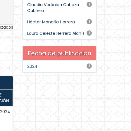
Claudia Verónica Cabeza
1
Cabrera
Héctor Mancilla Herrera
1
anzados
Laura Celeste Herrera Alaníz
1
Fecha de publicación
2024
1
E
CIÓN
-2024