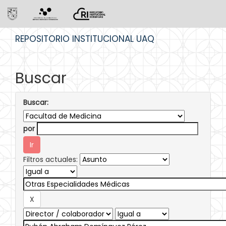
Skip
REPOSITORIO INSTITUCIONAL UAQ
navigation
Buscar
Buscar:
por
Filtros actuales: