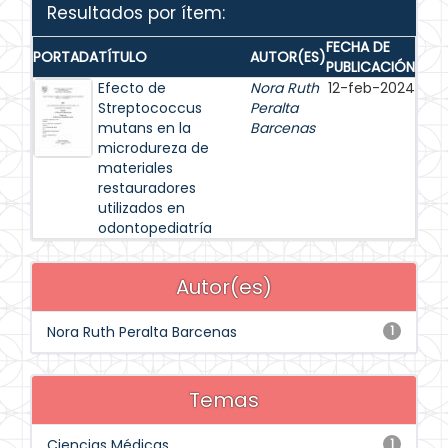
Resultados por ítem:
FECHA DE
PORTADA
TÍTULO
AUTOR(ES)
PUBLICACIÓN
Efecto de
Nora Ruth
12-feb-2024
Streptococcus
Peralta
mutans en la
Barcenas
microdureza de
materiales
restauradores
utilizados en
odontopediatría
Autor(es)
Nora Ruth Peralta Barcenas
1
Temas
Ciencias Médicas
1