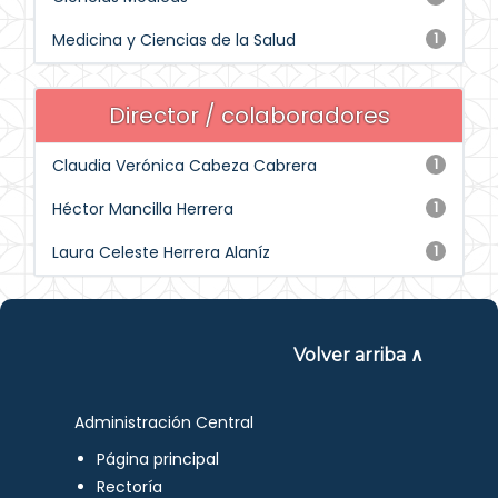
Medicina y Ciencias de la Salud
1
Director / colaboradores
Claudia Verónica Cabeza Cabrera
1
Héctor Mancilla Herrera
1
Laura Celeste Herrera Alaníz
1
Volver arriba ∧
Administración Central
Página principal
Rectoría