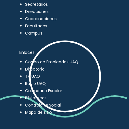
Secretarios
Direcciones
Coordinaciones
Facultades
Campus
Enlaces
Correo de Empleados UAQ
Directorio
TV UAQ
Radio UAQ
Calendario Escolar
Bibliotecas
Contraloría Social
Mapa de sitio