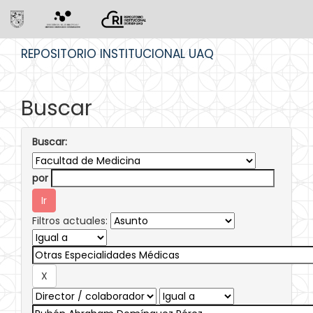
Skip
REPOSITORIO INSTITUCIONAL UAQ
navigation
Buscar
Buscar:
por
Filtros actuales: