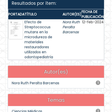
Resultados por ítem:
FECHA DE
PORTADA
TÍTULO
AUTOR(ES)
PUBLICACIÓN
Efecto de
Nora Ruth
12-feb-2024
Streptococcus
Peralta
mutans en la
Barcenas
microdureza de
materiales
restauradores
utilizados en
odontopediatría
Autor(es)
Nora Ruth Peralta Barcenas
1
Temas
Ciencias Médicas
1