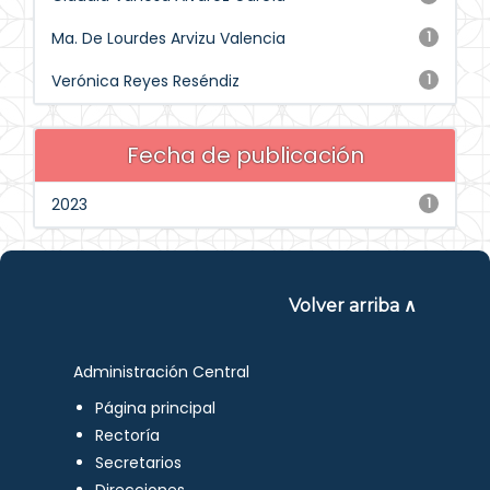
Ma. De Lourdes Arvizu Valencia
1
Verónica Reyes Reséndiz
1
Fecha de publicación
2023
1
Volver arriba ∧
Administración Central
Página principal
Rectoría
Secretarios