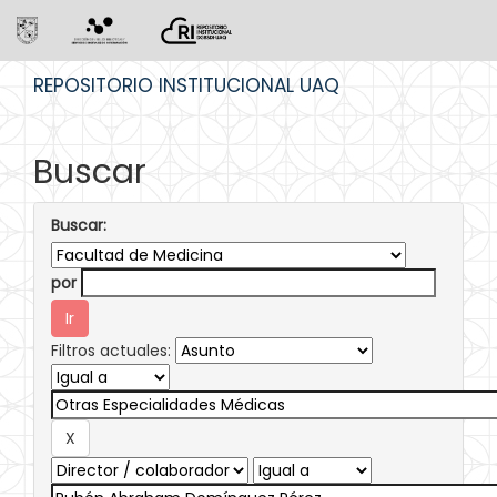
Skip
REPOSITORIO INSTITUCIONAL UAQ
navigation
Buscar
Buscar:
por
Filtros actuales: