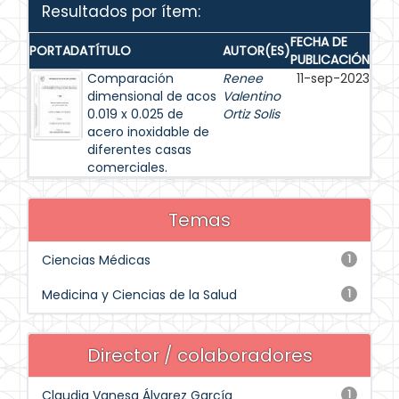
Resultados por ítem:
FECHA DE
PORTADA
TÍTULO
AUTOR(ES)
PUBLICACIÓN
Comparación
Renee
11-sep-2023
dimensional de acos
Valentino
0.019 x 0.025 de
Ortiz Solis
acero inoxidable de
diferentes casas
comerciales.
Temas
Ciencias Médicas
1
Medicina y Ciencias de la Salud
1
Director / colaboradores
Claudia Vanesa Álvarez García
1