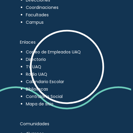
Direcciones
Coordinaciones
Facultades
Campus
Enlaces
Correo de Empleados UAQ
Directorio
TV UAQ
Radio UAQ
Calendario Escolar
Bibliotecas
Contraloría Social
Mapa de sitio
Comunidades