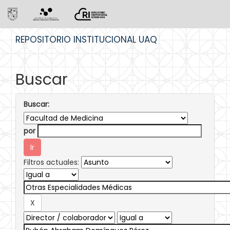
Skip
REPOSITORIO INSTITUCIONAL UAQ
navigation
Buscar
Buscar:
por
Filtros actuales: