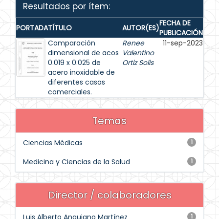
Resultados por ítem:
FECHA DE
PORTADA
TÍTULO
AUTOR(ES)
PUBLICACIÓN
Comparación
Renee
11-sep-2023
dimensional de acos
Valentino
0.019 x 0.025 de
Ortiz Solis
acero inoxidable de
diferentes casas
comerciales.
Temas
Ciencias Médicas
1
Medicina y Ciencias de la Salud
1
Director / colaboradores
Luis Alberto Anguiano Martínez
1