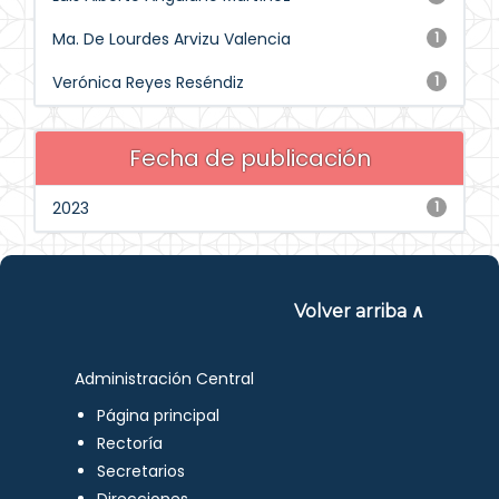
Ma. De Lourdes Arvizu Valencia
1
Verónica Reyes Reséndiz
1
Fecha de publicación
2023
1
Volver arriba ∧
Administración Central
Página principal
Rectoría
Secretarios