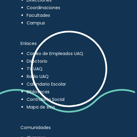
Direcciones
Coordinaciones
Facultades
Campus
Enlaces
Correo de Empleados UAQ
Directorio
TV UAQ
Radio UAQ
Calendario Escolar
Bibliotecas
Contraloría Social
Mapa de sitio
Comunidades