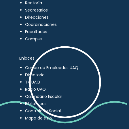
Rectoría
Secretarios
Direcciones
Coordinaciones
Facultades
Campus
Enlaces
Correo de Empleados UAQ
Directorio
TV UAQ
Radio UAQ
Calendario Escolar
Bibliotecas
Contraloría Social
Mapa de sitio