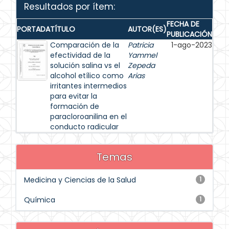
Resultados por ítem:
FECHA DE
PORTADA
TÍTULO
AUTOR(ES)
PUBLICACIÓN
Comparación de la
Patricia
1-ago-2023
efectividad de la
Yammel
solución salina vs el
Zepeda
alcohol etílico como
Arias
irritantes intermedios
para evitar la
formación de
paracloroanilina en el
conducto radicular
Temas
Medicina y Ciencias de la Salud
1
Química
1