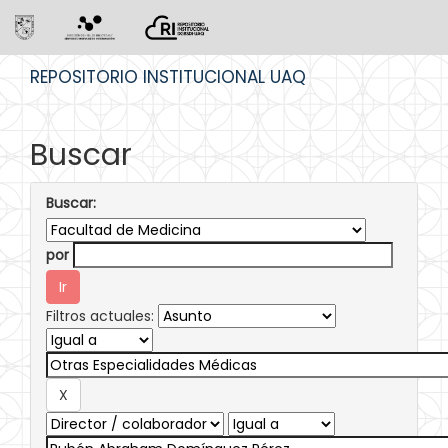
Skip
REPOSITORIO INSTITUCIONAL UAQ
navigation
Buscar
Buscar:
por
Filtros actuales: