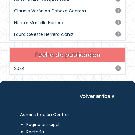
Claudia Verónica Cabeza Cabrera
1
Héctor Mancilla Herrera
1
Laura Celeste Herrera Alaníz
1
Fecha de publicación
2024
1
Volver arriba ∧
Administración Central
Página principal
Rectoría