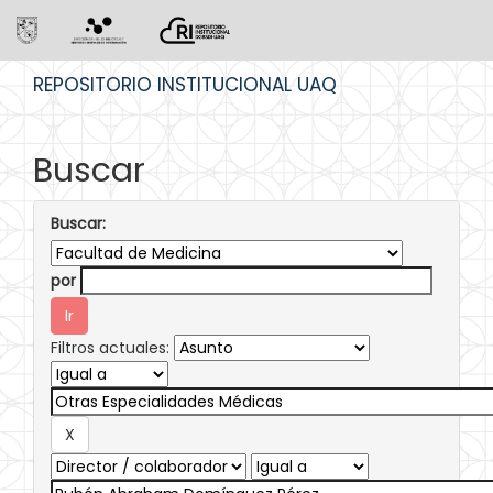
Skip
REPOSITORIO INSTITUCIONAL UAQ
navigation
Buscar
Buscar:
por
Filtros actuales: