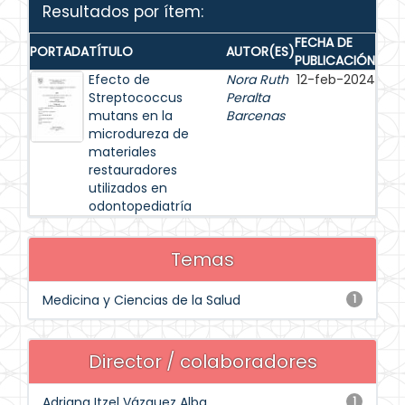
Resultados por ítem:
FECHA DE
PORTADA
TÍTULO
AUTOR(ES)
PUBLICACIÓN
Efecto de
Nora Ruth
12-feb-2024
Streptococcus
Peralta
mutans en la
Barcenas
microdureza de
materiales
restauradores
utilizados en
odontopediatría
Temas
Medicina y Ciencias de la Salud
1
Director / colaboradores
Adriana Itzel Vázquez Alba
1