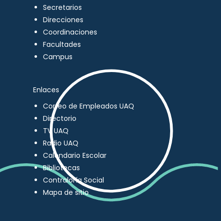
Secretarios
Direcciones
Coordinaciones
Facultades
Campus
Enlaces
Correo de Empleados UAQ
Directorio
TV UAQ
Radio UAQ
Calendario Escolar
Bibliotecas
Contraloría Social
Mapa de sitio