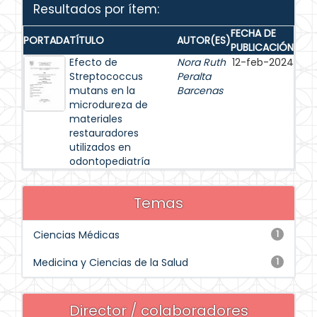
Resultados por ítem:
FECHA DE
PORTADA
TÍTULO
AUTOR(ES)
PUBLICACIÓN
Efecto de
Nora Ruth
12-feb-2024
Streptococcus
Peralta
mutans en la
Barcenas
microdureza de
materiales
restauradores
utilizados en
odontopediatría
Temas
Ciencias Médicas
1
Medicina y Ciencias de la Salud
1
Director / colaboradores