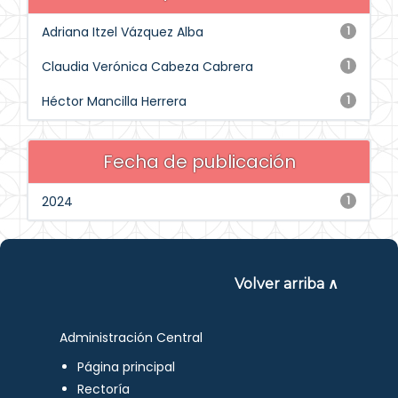
Adriana Itzel Vázquez Alba
1
Claudia Verónica Cabeza Cabrera
1
Héctor Mancilla Herrera
1
Fecha de publicación
2024
1
Volver arriba ∧
Administración Central
Página principal
Rectoría