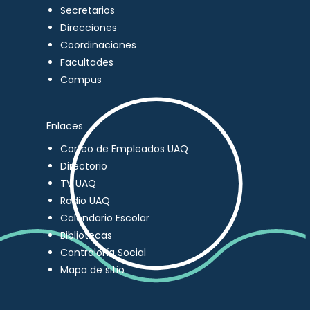
Secretarios
Direcciones
Coordinaciones
Facultades
Campus
Enlaces
Correo de Empleados UAQ
Directorio
TV UAQ
Radio UAQ
Calendario Escolar
Bibliotecas
Contraloría Social
Mapa de sitio