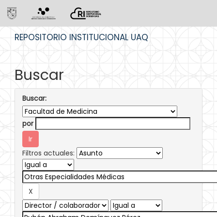
Skip
REPOSITORIO INSTITUCIONAL UAQ
navigation
Buscar
Buscar:
por
Filtros actuales: