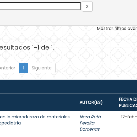
Mostrar filtros av
esultados 1-1 de 1.
Anterior
1
Siguiente
FECHA D
AUTOR(ES)
PUBLICA
en la microdureza de materiales
Nora Ruth
12-feb
opediatría
Peralta
Barcenas