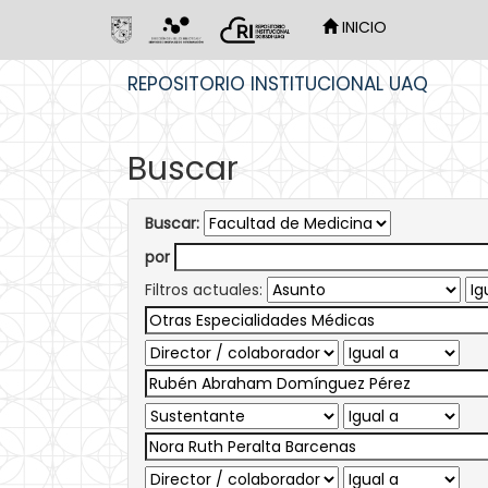
INICIO
Skip
REPOSITORIO INSTITUCIONAL UAQ
navigation
Buscar
Buscar:
por
Filtros actuales: