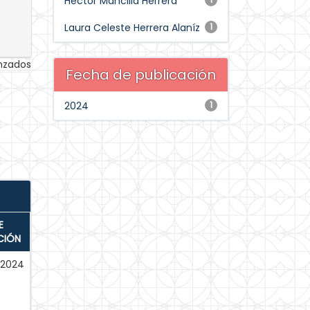
Héctor Mancilla Herrera
Laura Celeste Herrera Alaníz
1
anzados
Fecha de publicación
2024
1
E
CIÓN
-2024