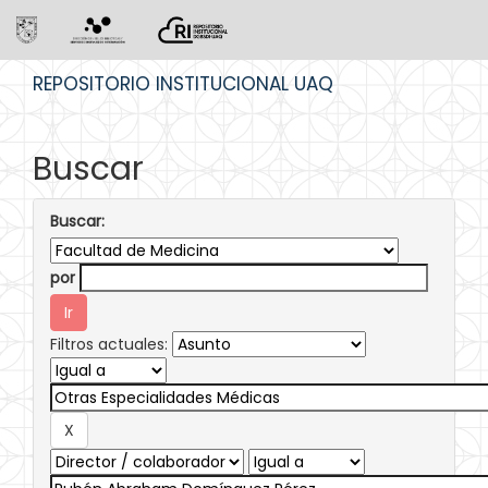
Skip
REPOSITORIO INSTITUCIONAL UAQ
navigation
Buscar
Buscar:
por
Filtros actuales: