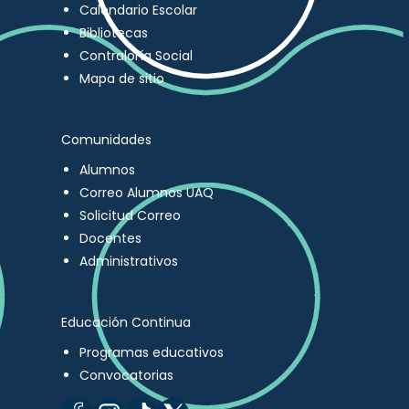
Calendario Escolar
Bibliotecas
Contraloría Social
Mapa de sitio
Comunidades
Alumnos
Correo Alumnos UAQ
Solicitud Correo
Docentes
Administrativos
Educación Continua
Programas educativos
Convocatorias