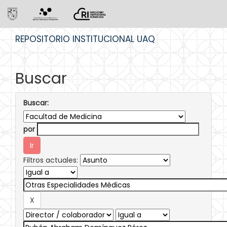
Skip
REPOSITORIO INSTITUCIONAL UAQ
navigation
Buscar
Buscar:
por
Filtros actuales: