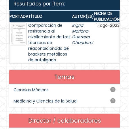
Resultados por ítem:
FECHA DE
PORTADA
TÍTULO
AUTOR(ES)
PUBLICACIÓN
Comparación de
Ingrid
1-ago-2023
resistencia al
Mariana
cizallamiento de tres
Guerrero
técnicas de
Chandomi
reacondicionado de
brackets metálicos
de autoligado
Temas
Ciencias Médicas
1
Medicina y Ciencias de la Salud
1
Director / colaboradores