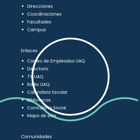
Direcciones
Coordinaciones
Facultades
Campus
Enlaces
Correo de Empleados UAQ
Directorio
TV UAQ
Radio UAQ
Calendario Escolar
Bibliotecas
Contraloría Social
Mapa de sitio
Comunidades