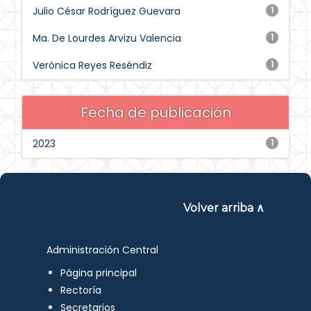
Julio César Rodríguez Guevara
1
Ma. De Lourdes Arvizu Valencia
1
Verónica Reyes Reséndiz
1
Fecha de publicación
2023
1
Volver arriba ∧
Administración Central
Página principal
Rectoría
Secretarios