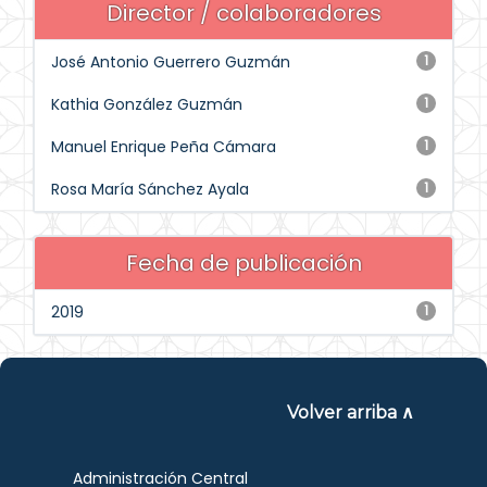
Director / colaboradores
José Antonio Guerrero Guzmán
1
Kathia González Guzmán
1
Manuel Enrique Peña Cámara
1
Rosa María Sánchez Ayala
1
Fecha de publicación
2019
1
Volver arriba ∧
Administración Central