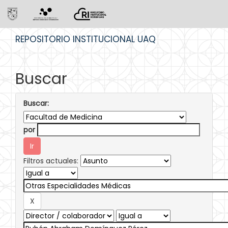
Skip
REPOSITORIO INSTITUCIONAL UAQ
navigation
Buscar
Buscar:
por
Filtros actuales: