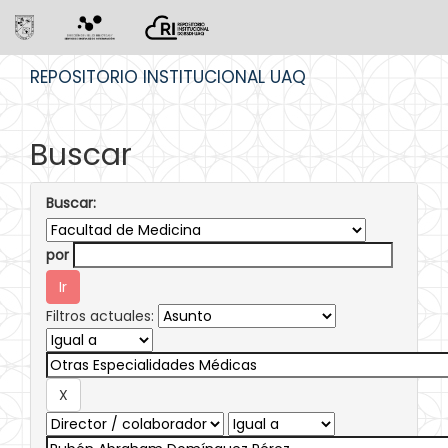
Skip
REPOSITORIO INSTITUCIONAL UAQ
navigation
Buscar
Buscar:
por
Filtros actuales: