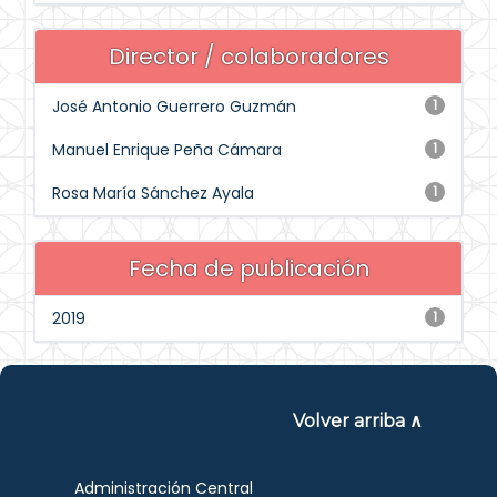
Director / colaboradores
José Antonio Guerrero Guzmán
1
Manuel Enrique Peña Cámara
1
Rosa María Sánchez Ayala
1
Fecha de publicación
2019
1
Volver arriba ∧
Administración Central