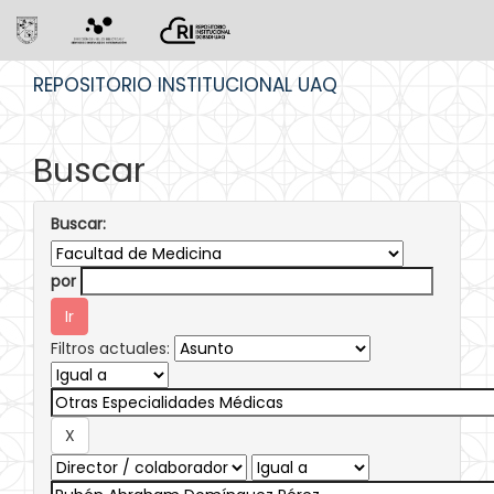
Skip
REPOSITORIO INSTITUCIONAL UAQ
navigation
Buscar
Buscar:
por
Filtros actuales: