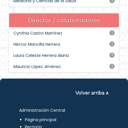
Medicina y Ciencias de la Salud
1
Director / colaboradores
Cynthia Castro Martínez
1
Héctor Mancilla Herrera
1
Laura Celeste Herrera Alaniz
1
Mauricio López Jiménez
1
Volver arriba ∧
Administración Central
Página principal
Rectoría