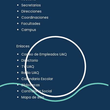
Secretarios
Direcciones
Coordinaciones
Facultades
Campus
Enlaces
Correo de Empleados UAQ
Directorio
TV UAQ
Radio UAQ
Calendario Escolar
Bibliotecas
Contraloría Social
Mapa de sitio