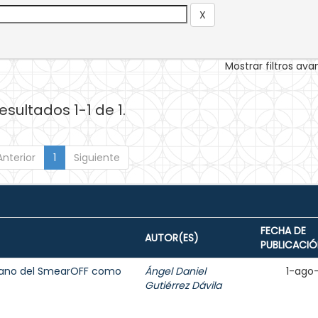
Mostrar filtros av
esultados 1-1 de 1.
Anterior
1
Siguiente
FECHA DE
AUTOR(ES)
PUBLICACIÓ
biano del SmearOFF como
Ángel Daniel
1-ago
Gutiérrez Dávila