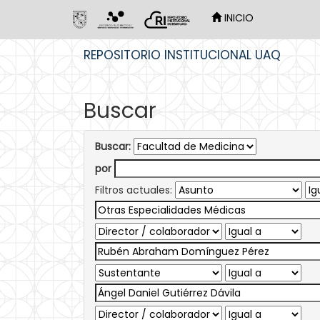
INICIO
Skip
REPOSITORIO INSTITUCIONAL UAQ
navigation
Buscar
Buscar:
por
Filtros actuales: