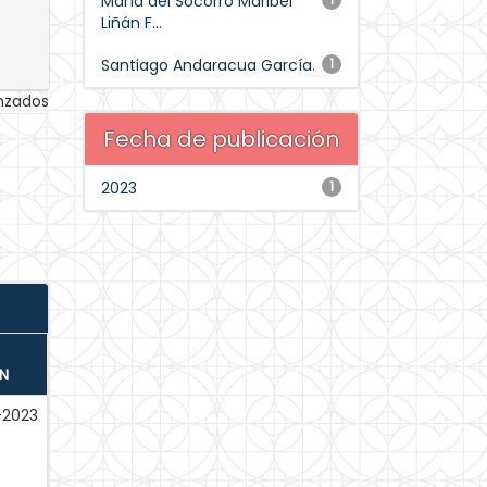
María del Socorro Maribel
Liñán F...
Santiago Andaracua García.
1
anzados
Fecha de publicación
2023
1
N
-2023