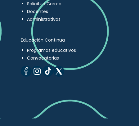
Solicitud Correo
Docentes
Administrativos
Educación Continua
Programas educativos
Convocatorias