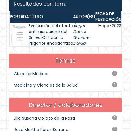
Resultados por ítem:
FECHA DE
PORTADA
TÍTULO
AUTOR(ES)
PUBLICACIÓN
Evaluación del efecto
Ángel
1-ago-2023
antimicrobiano del
Daniel
SmearOFF como
Gutiérrez
irrigante endodóntico
Dávila
Temas
Ciencias Médicas
1
Medicina y Ciencias de la Salud
1
Director / colaboradores
Lilia Susana Collazo de la Rosa
1
Rosa Martha Pérez Serrano.
1