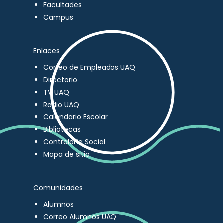
Facultades
Campus
Enlaces
Correo de Empleados UAQ
Directorio
TV UAQ
Radio UAQ
Calendario Escolar
Bibliotecas
Contraloría Social
Mapa de sitio
Comunidades
Alumnos
Correo Alumnos UAQ