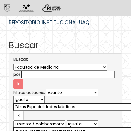
Skip
REPOSITORIO INSTITUCIONAL UAQ
navigation
Buscar
Buscar:
por
Filtros actuales: