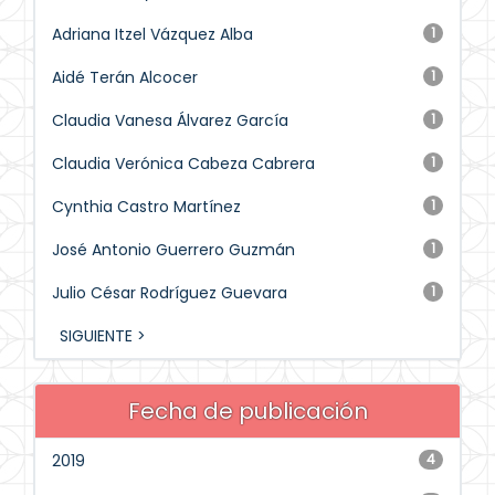
Adriana Itzel Vázquez Alba
1
Aidé Terán Alcocer
1
Claudia Vanesa Álvarez García
1
Claudia Verónica Cabeza Cabrera
1
Cynthia Castro Martínez
1
José Antonio Guerrero Guzmán
1
Julio César Rodríguez Guevara
1
SIGUIENTE >
Fecha de publicación
2019
4