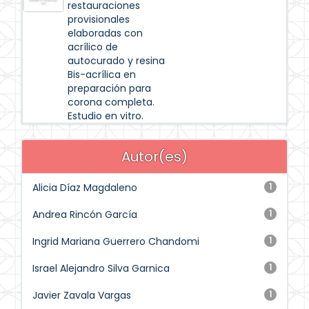
restauraciones
provisionales
elaboradas con
acrílico de
autocurado y resina
Bis-acrílica en
preparación para
corona completa.
Estudio en vitro.
Autor(es)
Alicia Díaz Magdaleno
1
Andrea Rincón García
1
Ingrid Mariana Guerrero Chandomi
1
Israel Alejandro Silva Garnica
1
Javier Zavala Vargas
1