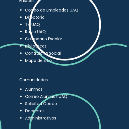
Enlaces
Correo de Empleados UAQ
Directorio
TV UAQ
Radio UAQ
Calendario Escolar
Bibliotecas
Contraloría Social
Mapa de sitio
Comunidades
Alumnos
Correo Alumnos UAQ
Solicitud Correo
Docentes
Administrativos