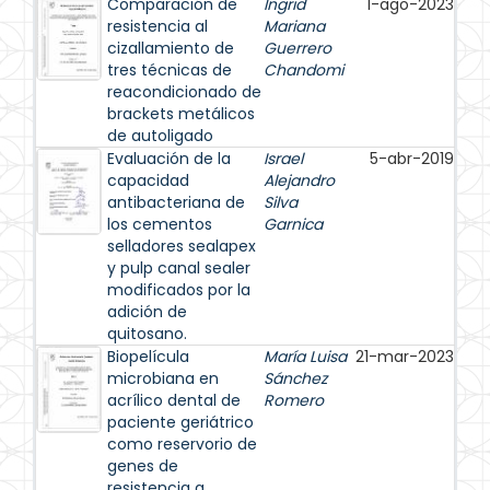
Comparación de
Ingrid
1-ago-2023
resistencia al
Mariana
cizallamiento de
Guerrero
tres técnicas de
Chandomi
reacondicionado de
brackets metálicos
de autoligado
Evaluación de la
Israel
5-abr-2019
capacidad
Alejandro
antibacteriana de
Silva
los cementos
Garnica
selladores sealapex
y pulp canal sealer
modificados por la
adición de
quitosano.
Biopelícula
María Luisa
21-mar-2023
microbiana en
Sánchez
acrílico dental de
Romero
paciente geriátrico
como reservorio de
genes de
resistencia a