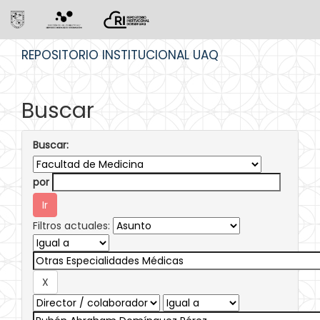
Skip
REPOSITORIO INSTITUCIONAL UAQ
navigation
Buscar
Buscar:
por
Filtros actuales: