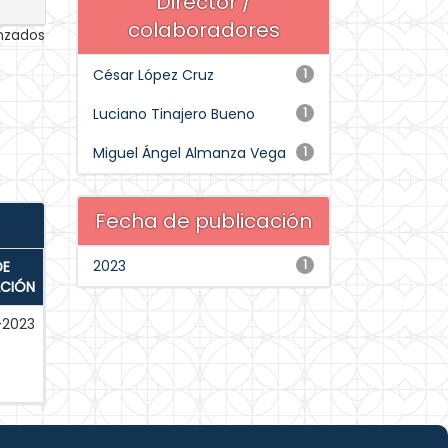
Director /
colaboradores
anzados
César López Cruz
1
Luciano Tinajero Bueno
1
Miguel Ángel Almanza Vega
1
Fecha de publicación
2023
1
DE
ACIÓN
-2023