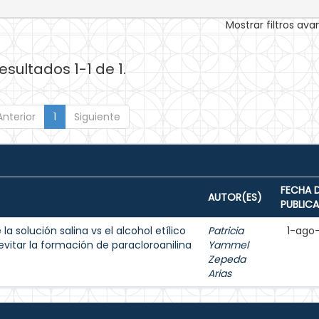
Mostrar filtros av
esultados 1-1 de 1.
Anterior
1
Siguiente
FECHA 
AUTOR(ES)
PUBLIC
a solución salina vs el alcohol etílico
Patricia
1-ago
evitar la formación de paracloroanilina
Yammel
Zepeda
Arias