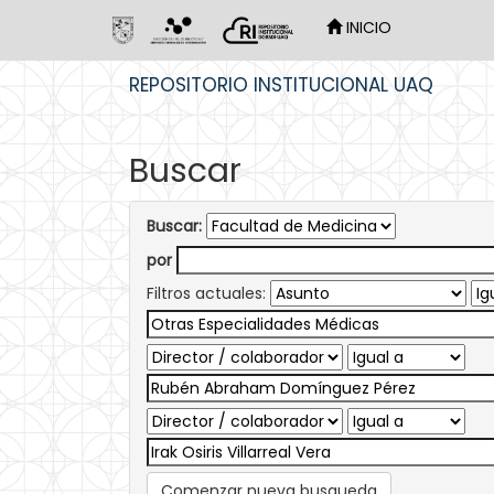
INICIO
Skip
REPOSITORIO INSTITUCIONAL UAQ
navigation
Buscar
Buscar:
por
Filtros actuales:
Comenzar nueva busqueda