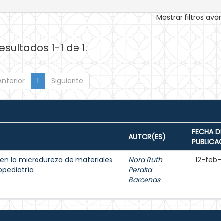
Mostrar filtros av
esultados 1-1 de 1.
Anterior
1
Siguiente
FECHA D
AUTOR(ES)
PUBLICA
en la microdureza de materiales
Nora Ruth
12-feb
opediatría
Peralta
Barcenas