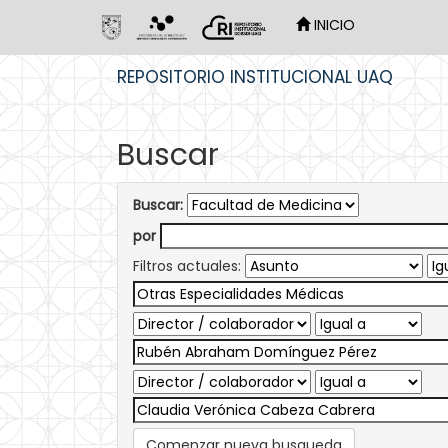
INICIO
Skip
REPOSITORIO INSTITUCIONAL UAQ
navigation
Buscar
Buscar:
por
Filtros actuales:
Comenzar nueva busqueda