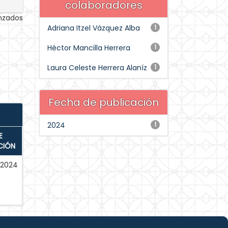
colaboradores
anzados
Adriana Itzel Vázquez Alba
1
Héctor Mancilla Herrera
1
Laura Celeste Herrera Alaníz
1
Fecha de publicación
2024
1
E
CIÓN
-2024